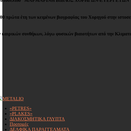
 υποσέλιδο “ΜΑΡΜΑΡΙΝΗ ΒΙΒΛΟΣ ΧΟΡΗΓΩΝ-ΕΥΕΡΓΕΤΩΝ”, της βιογρ
100 πρώτα έτη των κειμένων βιογραφίας του Χορηγού στην ιστοσ
ν καιρικών συνθήκων, λόγω φυσικών βιαιοτήτων από την Κλιματ
«PETRES»
«PLAKES»
ΔΙΑΚΟΣΜΗΤΙΚΑ ΓΛΥΠΤΑ
Προτομές
ΔΕΛΦΙΚΑ ΠΑΡΑΓΓΕΛΜΑΤΑ