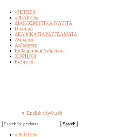
«PETRES»
«PLAKES»
ΔΙΑΚΟΣΜΗΤΙΚΑ ΓΛΥΠΤΑ
Προτομές
ΔΕΛΦΙΚΑ ΠΑΡΑΓΓΕΛΜΑΤΑ
Αγάλματα
Ανδριάντες
Εμβληματικοί Ανδριάντες
ΧΟΡΗΓΟΙ
Ελληνικά
English
(
Αγγλικά
)
Search
«PETRES»