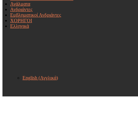
Αγάλματα
Ανδριάντες
Εμβληματικοί Ανδριάντες
ΧΟΡΗΓΟΙ
Ελληνικά
English
(
Αγγλικά
)