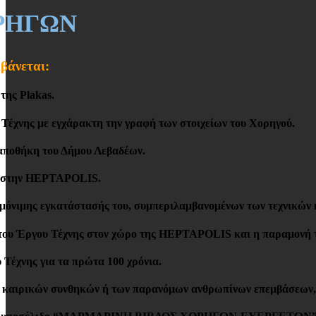
ΡΗΓΩΝ
βάνεται:
της Plakas.
Τέχνης με εγχάρακτη την γραφή των στοιχείων του Χορηγού.
αποθήκη του Δήμου Λεβαδέων.
ν στην HEPTAPOLIS.
μόνιμης εγκατάστασής του, συμπεριλαμβανομένων των τεχνικών κ
του Έργου Τέχνης στον χώρο της HEPTAPOLIS και η παραμονή το
Τέχνης για τα πρώτα 100 χρόνια.
ν καιρικών συνθηκών ή των παρανόμων ανθρωπίνων επεμβάσεων, 