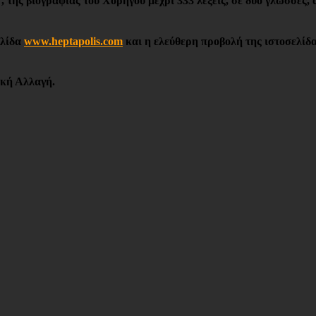
αφίας του Χορηγού μέχρι 333 λέξεις, σε δυο γλώσσες, από τι
ελίδα
www.heptapolis.com
και η ελεύθερη προβολή της ιστοσελίδ
ική Αλλαγή.