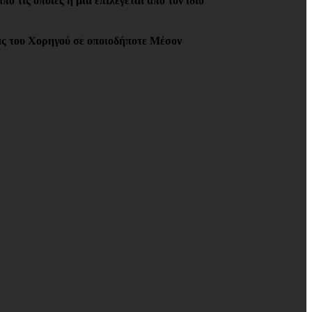
ς οποίες η μία επιλέγεται από τον ίδιο
ας του Χορηγού σε οποιοδήποτε Μέσον