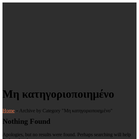
Μη κατηγοριοποιημένο
Home
»
Archive by Category "Μη κατηγοριοποιημένο"
Nothing Found
Apologies, but no results were found. Perhaps searching will help