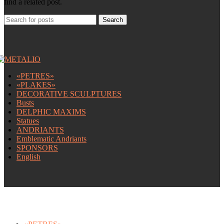
find a related post.
Search
«PETRES»
«PLAKES»
DECORATIVE SCULPTURES
Busts
DELPHIC MAXIMS
Statues
ANDRIANTS
Emblematic Andriants
SPONSORS
English